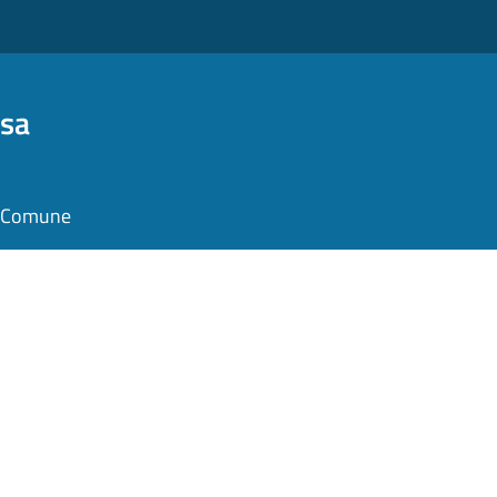
osa
il Comune