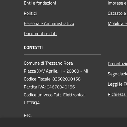
Enti e fondazioni
Imprese 
Politici
Catasto e
Personale Amministrativo
Mobilità e
Documenti e dati
CONTATTI
Comune di Trezzano Rosa
Prenotaz
Piazza XXV Aprile, 1 - 20060 - MI
Segnalazi
Codice Fiscale: 83502090158
Leggi le 
Partita IVA: 04670940156
Richiesta
Codice univoco Fatt. Elettronica:
UFTBQ4
Pec:
info@pec.comune.trezzanorosa.mi.it