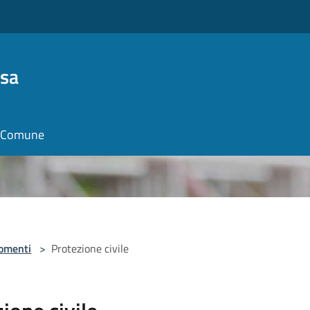
osa
il Comune
omenti
>
Protezione civile