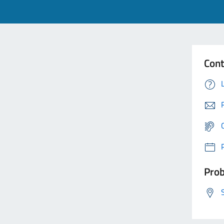
Cont
Prob