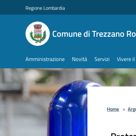
Salta al contenuto principale
Regione Lombardia
Comune di Trezzano R
Amministrazione
Novità
Servizi
Vivere 
Home
>
Arg