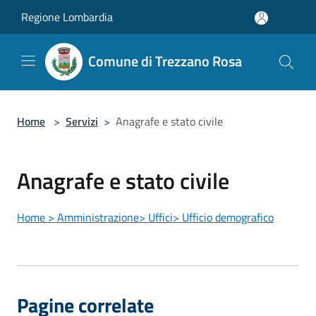
Salta al contenuto principale
Regione Lombardia
Comune di Trezzano Rosa
Home
>
Servizi
>
Anagrafe e stato civile
Anagrafe e stato civile
Home
>
Amministrazione
>
Uffici
>
Ufficio demografico
Pagine correlate